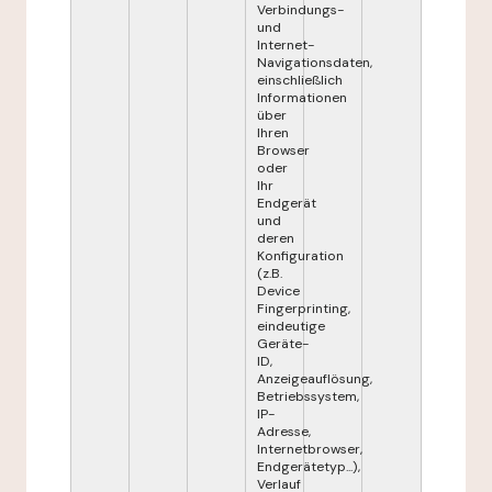
Verbindungs-
und
Internet-
Navigationsdaten,
einschließlich
Informationen
über
Ihren
Browser
oder
Ihr
Endgerät
und
deren
Konfiguration
(z.B.
Device
Fingerprinting,
eindeutige
Geräte-
ID,
Anzeigeauflösung,
Betriebssystem,
IP-
Adresse,
Internetbrowser,
Endgerätetyp...),
Verlauf