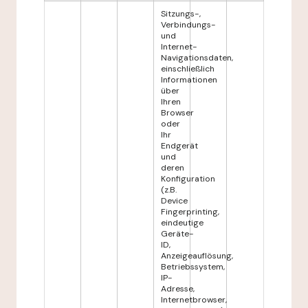
Sitzungs-,
Verbindungs-
und
Internet-
Navigationsdaten,
einschließlich
Informationen
über
Ihren
Browser
oder
Ihr
Endgerät
und
deren
Konfiguration
(z.B.
Device
Fingerprinting,
eindeutige
Geräte-
ID,
Anzeigeauflösung,
Betriebssystem,
IP-
Adresse,
Internetbrowser,