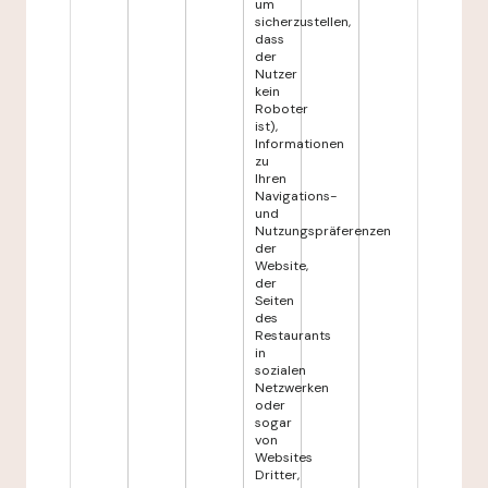
um
sicherzustellen,
dass
der
Nutzer
kein
Roboter
ist),
Informationen
zu
Ihren
Navigations-
und
Nutzungspräferenzen
der
Website,
der
Seiten
des
Restaurants
in
sozialen
Netzwerken
oder
sogar
von
Websites
Dritter,