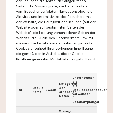
der Besucher, die Anzahl der aufgerufenen
Seiten, die Absprungrate, die Dauer und den
vom Besucher verfolgten Navigationspfad, die
Aktivität und Interaktivität des Besuchers mit
der Website, die Häufigkeit der Besuche (auf der
Website oder auf bestimmten Seiten der
Website), die Leistung verschiedener Seiten der
Website, die Quelle des Datenverkehrs usw. zu
messen. Die Installation der unten aufgeführten
Cookies unterliegt Ihrer vorherigen Einwilligung,
die gemäß den in Artikel 4 dieser Cookie-
Richtlinie genannten Modalitäten eingeholt wird.
Unternehmen,
die
Kategorien
die
Cookie-
der
Nr.
Zweck
Cookies
Lebensdauer
Name
erhobenen
verwenden
Daten
/
Datenempfänger
Sitzungs-,