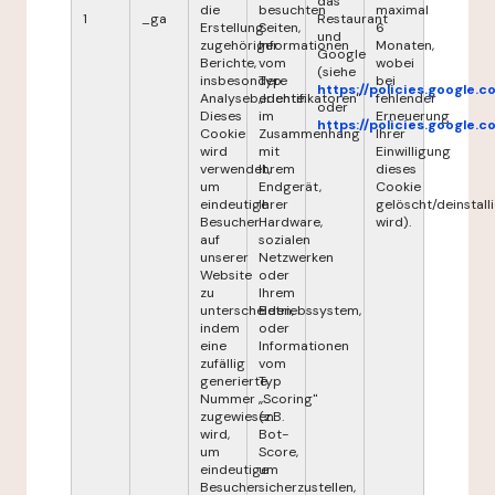
das
die
besuchten
maximal
1
_ga
Restaurant
Erstellung
Seiten,
6
und
zugehöriger
Informationen
Monaten,
Google
Berichte,
vom
wobei
(siehe
insbesondere
Typ
bei
https://policies.google.
Analyseberichte.
„Identifikatoren"
fehlender
oder
Dieses
im
Erneuerung
https://policies.google.
Cookie
Zusammenhang
Ihrer
wird
mit
Einwilligung
verwendet,
Ihrem
dieses
um
Endgerät,
Cookie
eindeutige
Ihrer
gelöscht/deinstalli
Besucher
Hardware,
wird).
auf
sozialen
unserer
Netzwerken
Website
oder
zu
Ihrem
unterscheiden,
Betriebssystem,
indem
oder
eine
Informationen
zufällig
vom
generierte
Typ
Nummer
„Scoring"
zugewiesen
(z.B.
wird,
Bot-
um
Score,
eindeutige
um
Besucher
sicherzustellen,