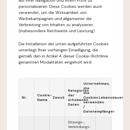
auf Ihrer Navigation und Ihrem Profil zu
personalisieren. Diese Cookies werden auch
verwendet, um die Wirksamkeit von
Werbekampagnen und allgemeiner die
Verbreitung von Inhalten zu analysieren
(insbesondere Reichweite und Leistung).
Die Installation der unten aufgeführten Cookies
unterliegt Ihrer vorherigen Einwilligung, die
gemäß den in Artikel 4 dieser Cookie-Richtlinie
genannten Modalitäten eingeholt wird.
Unternehmen,
die
Kategorien
die
Cookie-
der
Nr.
Zweck
Cookies
Lebensdauer
Name
erhobenen
verwenden
Daten
/
Datenempfänger
Sitzungs-,
Verbindungs-