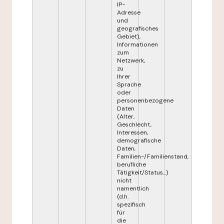
IP-
Adresse
und
geografisches
Gebiet),
Informationen
zum
Netzwerk,
zu
Ihrer
Sprache
oder
personenbezogene
Daten
(Alter,
Geschlecht,
Interessen,
demografische
Daten,
Familien-/Familienstand,
berufliche
Tätigkeit/Status...)
nicht
namentlich
(d.h.
spezifisch
für
die