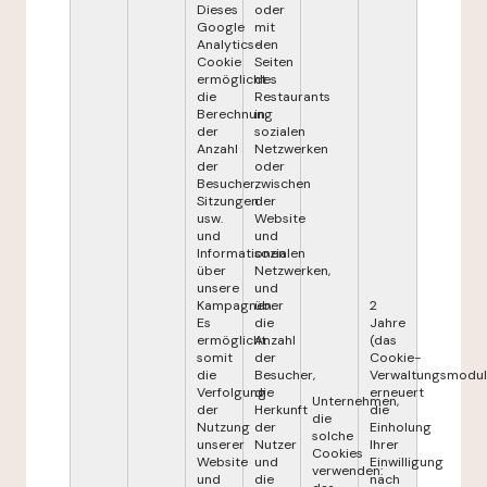
Dieses
oder
Google
mit
Analytics-
den
Cookie
Seiten
ermöglicht
des
die
Restaurants
Berechnung
in
der
sozialen
Anzahl
Netzwerken
der
oder
Besucher,
zwischen
Sitzungen
der
usw.
Website
und
und
Informationen
sozialen
über
Netzwerken,
unsere
und
Kampagnen.
über
2
Es
die
Jahre
ermöglicht
Anzahl
(das
somit
der
Cookie-
die
Besucher,
Verwaltungsmodul
Verfolgung
die
erneuert
Unternehmen,
der
Herkunft
die
die
Nutzung
der
Einholung
solche
unserer
Nutzer
Ihrer
Cookies
Website
und
Einwilligung
verwenden:
und
die
nach