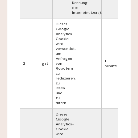
Kennung
des
Internetnutzers).
Dieses
Google
Analytics-
Cookie
wird
verwendet,
um
Anfragen
1
2
_gat
von
Minute
Robotern
zu
reduzieren,
zu
lesen
und
zu
filtern.
Dieses
Google
Analytics-
Cookie
wird