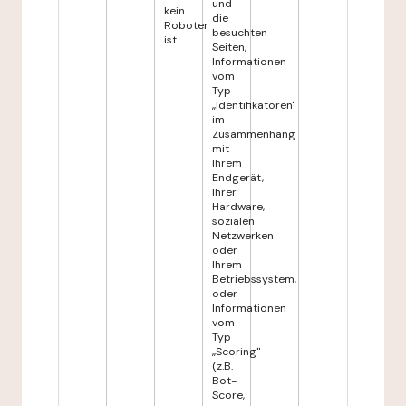
und
kein
die
Roboter
besuchten
ist.
Seiten,
Informationen
vom
Typ
„Identifikatoren"
im
Zusammenhang
mit
Ihrem
Endgerät,
Ihrer
Hardware,
sozialen
Netzwerken
oder
Ihrem
Betriebssystem,
oder
Informationen
vom
Typ
„Scoring"
(z.B.
Bot-
Score,