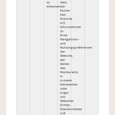
zu
dass
erkennen.
der
Nutzer
kein
Roboter
ist),
Informationen
zu
Ihren
Navigations-
und
Nutzungspräferenzen
der
Website,
der
Seiten
des
Restaurants
in
sozialen
Netzwerken
oder
sogar
von
Websites
Dritter,
Standortdaten
(z.B.