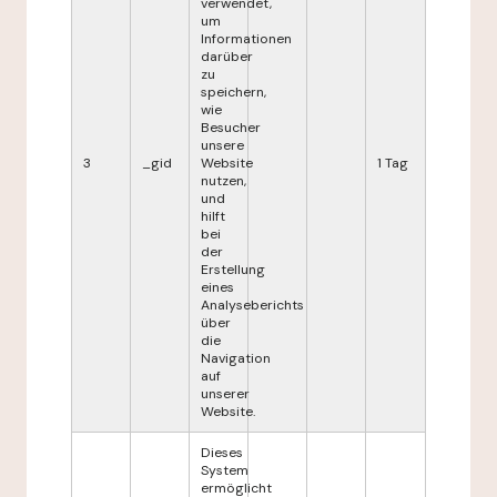
verwendet,
um
Informationen
darüber
zu
speichern,
wie
Besucher
unsere
3
_gid
Website
1 Tag
nutzen,
und
hilft
bei
der
Erstellung
eines
Analyseberichts
über
die
Navigation
auf
unserer
Website.
Dieses
System
ermöglicht