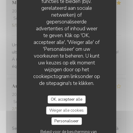
functies te bieden (bijv.
Monika
H
gerelateerd aan sociale
2026-07-15
- 12:00 - Gasten 2
netwerken) of
Service
:
5
/5
Atmosfeer
:
4
/5
Keuken
:
5
/5
Kwaliteit / Prijs
:
gepersonaliseerde
5
/5
advertenties of inhoud weer
te geven. Klik op 'OK,
accepteer alle', 'Weiger alle' of
Une cuisine très gustative qui rend heureux! Un service
'Personaliseer' om uw
ultra attentionné et professionel! Le Pouilly fuissé classe!
voorkeuren te beheren. U kunt
A refaire encore et encore! Merci à cette merveilleuse
uw keuzes op elk moment
équipe!
wijzigen door op het
cookiepictogram linksonder op
de sitepagina's te klikken.
Arnaud
D
2026-07-01
- 12:15 - Gasten 2
OK, accepteer alle
Service
:
5
/5
Atmosfeer
:
5
/5
Keuken
:
4
/5
Kwaliteit / Prijs
:
2
/5
Weiger alle cookies
Personaliseer
Service très bien, le repas était bon mais pas tout à fait à
Beleid voor de bescherming van