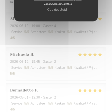
la hauteur par rapport au tarif
persoonsgegevens
Cookiebeleid
Alfred
H
2026-06-19
- 19:00 - Gasten 4
Service
:
5
/5
Atmosfeer
:
5
/5
Keuken
:
5
/5
Kwaliteit / Prijs
:
4
/5
Michaela
H
2026-06-12
- 19:45 - Gasten 2
Service
:
5
/5
Atmosfeer
:
5
/5
Keuken
:
5
/5
Kwaliteit / Prijs
:
5
/5
Bernadette
F
2026-05-31
- 12:30 - Gasten 2
Service
:
5
/5
Atmosfeer
:
5
/5
Keuken
:
5
/5
Kwaliteit / Prijs
:
4
/5