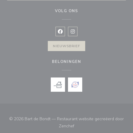
VOLG ONS
Facebook ((opent in een nieuw vens
Instagram ((opent in een nieu
NIEUWSBRIEF
BELONINGEN
© 2026 Bart de Bondt — Restaurant website gecreëerd door
((opent in een nieuw venster))
Zenchef