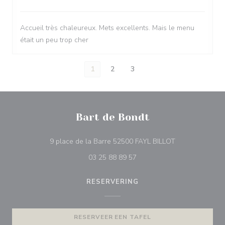
Accueil très chaleureux. Mets excellents. Mais le menu
était un peu trop cher
1
2
3
Bart de Bondt
((opent in een 
9 place de la Barre 52500 FAYL BILLOT
03 25 88 89 57
RESERVERING
RESERVEER EEN TAFEL