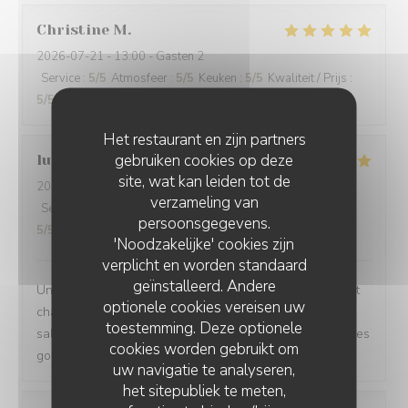
Christine
M
2026-07-21
- 13:00 - Gasten 2
Service
:
5
/5
Atmosfeer
:
5
/5
Keuken
:
5
/5
Kwaliteit / Prijs
:
5
/5
Het restaurant en zijn partners
gebruiken cookies op deze
luc
M
site, wat kan leiden tot de
2026-07-21
- 13:00 - Gasten 2
verzameling van
Service
:
5
/5
Atmosfeer
:
5
/5
Keuken
:
5
/5
Kwaliteit / Prijs
:
persoonsgegevens.
5
/5
'Noodzakelijke' cookies zijn
verplicht en worden standaard
geïnstalleerd. Andere
Une excellente adresse à Fayl Billot. Cadre classique et
optionele cookies vereisen uw
chalereux. C'est la famille qui est aux fourneaux et en
toestemming. Deze optionele
salle. Les racines belges se retrouvent deans les recettes
cookies worden gebruikt om
goûteuse et dans la chaleur de l'accueil.
uw navigatie te analyseren,
het sitepubliek te meten,