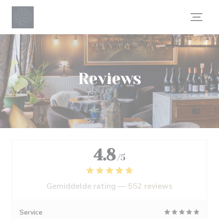
Cookies beheer paneel
Reviews
4.8
/5
Gemiddelde rating —
552 reviews
Service