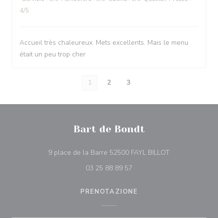
4
/5
Accueil très chaleureux. Mets excellents. Mais le menu
était un peu trop cher
1
2
3
Bart de Bondt
((apre una nuova
9 place de la Barre 52500 FAYL BILLOT
03 25 88 89 57
PRENOTAZIONE