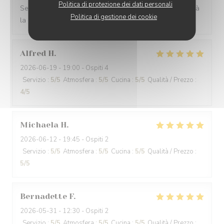
Politica di protezione dei dati personali
Service très bien, le repas était bon mais pas tout à fait à
Politica di gestione dei cookie
la hauteur par rapport au tarif
Alfred
H
2026-06-19
- 19:00 - Ospiti 4
Servizio
:
5
/5
Atmosfera
:
5
/5
Cucina
:
5
/5
Qualità / Prezzo
:
4
/5
Michaela
H
2026-06-12
- 19:45 - Ospiti 2
Servizio
:
5
/5
Atmosfera
:
5
/5
Cucina
:
5
/5
Qualità / Prezzo
:
5
/5
Bernadette
F
2026-05-31
- 12:30 - Ospiti 2
Servizio
:
5
/5
Atmosfera
:
5
/5
Cucina
:
5
/5
Qualità / Prezzo
: