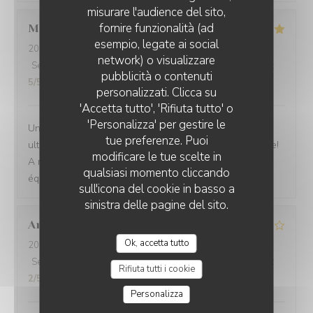
misurare l'audience del sito,
fornire funzionalità (ad
Monika
H
esempio, legate ai social
2026-07-15
- 12:00 - Ospiti 2
network) o visualizzare
Servizio
:
5
/5
Atmosfera
:
4
/5
Cucina
:
5
/5
Qualità / Prezzo
:
pubblicità o contenuti
5
/5
personalizzati. Clicca su
'Accetta tutto', 'Rifiuta tutto' o
'Personalizza' per gestire le
Une cuisine très gustative qui rend heureux! Un service
tue preferenze. Puoi
ultra attentionné et professionel! Le Pouilly fuissé classe!
modificare le tue scelte in
A refaire encore et encore! Merci à cette merveilleuse
qualsiasi momento cliccando
équipe!
sull'icona del cookie in basso a
sinistra delle pagine del sito.
Arnaud
D
Ok, accetta tutto
2026-07-01
- 12:15 - Ospiti 2
Servizio
:
5
/5
Atmosfera
:
5
/5
Cucina
:
4
/5
Qualità / Prezzo
:
Rifiuta tutti i cookie
2
/5
Personalizza