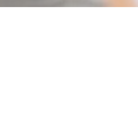
BART DE BONDT
|
FAYL
BILLOT
VesoulとDijonの間にあるFayl-Billot村にあるBartと
Natachaは、村の中心部にある新しいレストランにあな
たを歓迎します。 Bart de Bondtレストランでは、季節
に根ざした誠実な料理を提供する以外に野心はありませ