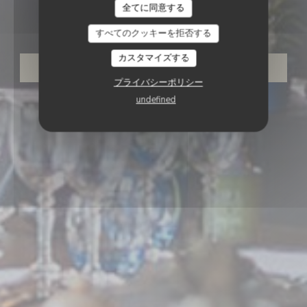
全てに同意する
Bart de Bondt
すべてのクッキーを拒否する
カスタマイズする
予約
プライバシーポリシー
undefined