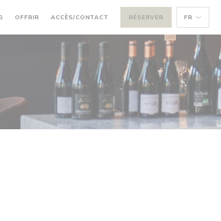
((OUVRE UNE NOUVELLE FENÊTRE))
((OUVRE UNE NOUVELLE FENÊTRE))
G
OFFRIR
ACCÈS/CONTACT
RÉSERVER
FR