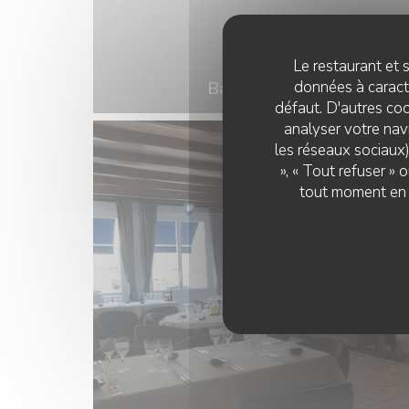
Le restaurant et s
données à caractè
Bart De Bondt
défaut. D'autres coo
analyser votre navi
les réseaux sociaux)
», « Tout refuser »
tout moment en c