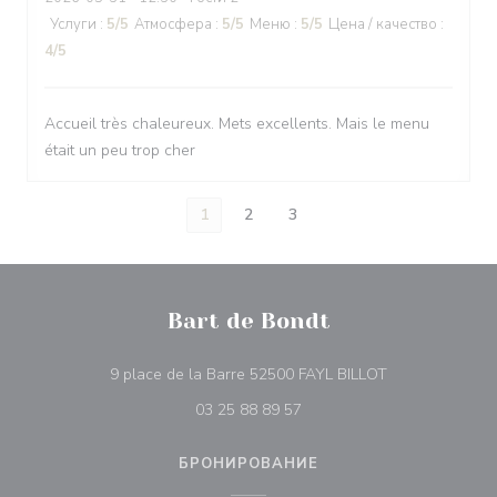
Услуги
:
5
/5
Атмосфера
:
5
/5
Меню
:
5
/5
Цена / качество
:
4
/5
Accueil très chaleureux. Mets excellents. Mais le menu
était un peu trop cher
1
2
3
Bart de Bondt
((открывается 
9 place de la Barre 52500 FAYL BILLOT
03 25 88 89 57
БРОНИРОВАНИЕ