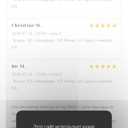
5
/5
Christine
M
2026-07-21
- 13:00 - гости 2
Услуги
:
5
/5
Атмосфера
:
5
/5
Меню
:
5
/5
Цена / качество
:
5
/5
luc
M
2026-07-21
- 13:00 - гости 2
Услуги
:
5
/5
Атмосфера
:
5
/5
Меню
:
5
/5
Цена / качество
:
5
/5
Une excellente adresse à Fayl Billot. Cadre classique et
chalereux. C'est la famille qui est aux fourneaux et en
salle. Les racines belges se retrouvent deans les recettes
Этот сайт использует кукис
goûteuse et dans la chaleur de l'accueil.