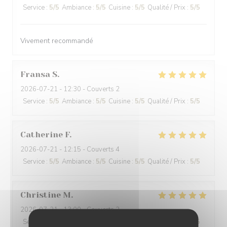
Service
:
5
/5
Ambiance
:
5
/5
Cuisine
:
5
/5
Qualité / Prix
:
5
/5
Vivement recommandé
Fransa
S
2026-07-21
- 12:30 - Couverts 2
Service
:
5
/5
Ambiance
:
5
/5
Cuisine
:
5
/5
Qualité / Prix
:
5
/5
Catherine
F
2026-07-21
- 12:15 - Couverts 4
Service
:
5
/5
Ambiance
:
5
/5
Cuisine
:
5
/5
Qualité / Prix
:
5
/5
Christine
M
2026-07-21
- 13:00 - Couverts 2
Service
:
5
/5
Ambiance
:
5
/5
Cuisine
:
5
/5
Qualité / Prix
:
5
/5