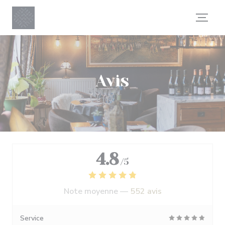
Personnalisation de vos choix en matière de cookies
Avis
4.8
/5
Note moyenne —
552 avis
Service