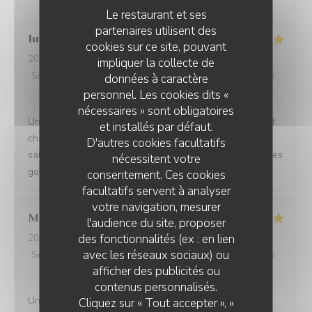
Le restaurant et ses
partenaires utilisent des
luc
M
cookies sur ce site, pouvant
2026-07-21
- 13:00 - Couverts 2
impliquer la collecte de
Service
:
5
/5
Ambiance
:
5
/5
Cuisine
:
5
/5
Qualité / Prix
:
5
/5
données à caractère
personnel. Les cookies dits «
nécessaires » sont obligatoires
Une excellente adresse à Fayl Billot. Cadre classique et
et installés par défaut.
chalereux. C'est la famille qui est aux fourneaux et en
D'autres cookies facultatifs
salle. Les racines belges se retrouvent deans les recettes
nécessitent votre
goûteuse et dans la chaleur de l'accueil.
consentement. Ces cookies
facultatifs servent à analyser
votre navigation, mesurer
Monika
H
l'audience du site, proposer
des fonctionnalités (ex : en lien
2026-07-15
- 12:00 - Couverts 2
avec les réseaux sociaux) ou
Service
:
5
/5
Ambiance
:
4
/5
Cuisine
:
5
/5
Qualité / Prix
:
5
/5
afficher des publicités ou
contenus personnalisés.
Une cuisine très gustative qui rend heureux! Un service
Cliquez sur « Tout accepter », «