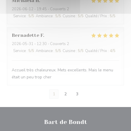
Michaela
H
2026-06-12
- 19:45 - Couverts 2
Service
:
5
/5
Ambiance
:
5
/5
Cuisine
:
5
/5
Qualité / Prix
:
5
/5
Bernadette
F
2026-05-31
- 12:30 - Couverts 2
Service
:
5
/5
Ambiance
:
5
/5
Cuisine
:
5
/5
Qualité / Prix
:
4
/5
Accueil très chaleureux. Mets excellents. Mais le menu
était un peu trop cher
1
2
3
Bart de Bondt