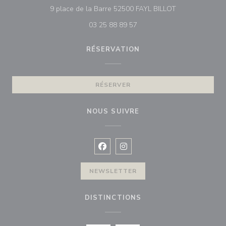
((ouvre une nou
9 place de la Barre 52500 FAYL BILLOT
03 25 88 89 57
RÉSERVATION
RÉSERVER
NOUS SUIVRE
Facebook ((ouvre une nouvelle fenê
Instagram ((ouvre une nouvell
NEWSLETTER
DISTINCTIONS